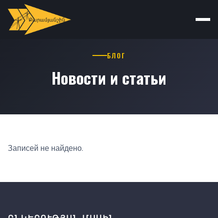
БЛОГ
Новости и статьи
Записей не найдено.
ԸՆԿԵՐՈՒԹՅԱՆ ՄԱՍԻՆ